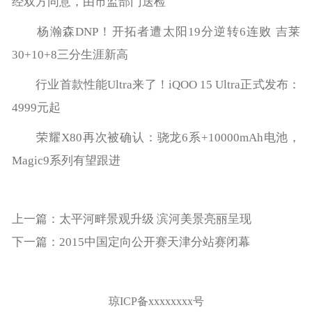
经双方同意，由市监部门送检
杨瀚森DNP！开拓者遭太阳19分逆转6连败 吉莱
30+10+8三分生涯新高
行业首款性能Ultra来了！iQOO 15 Ultra正式发布：
4999元起
荣耀X80再次被确认：骁龙6系+10000mAh电池，
Magic9系列有望跟进
上一篇：太平河畔景观升级 滨河美景亮丽呈现
下一篇：2015中国定向公开赛天津分站赛闭幕
琼ICP备xxxxxxxx号